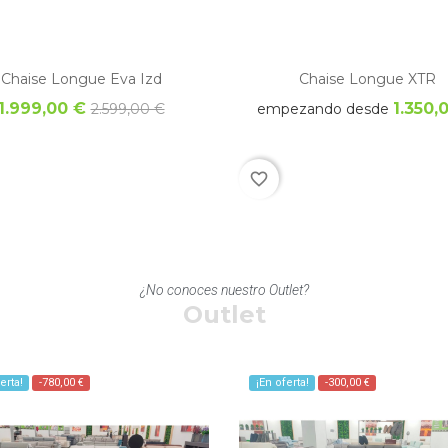
Chaise Longue XTR
Chaise Longue Eva Izd
1.350,
1.999,00 €
empezando desde
2.599,00 €
favorite_border
¿No conoces nuestro Outlet?
Outlet
erta!
-780,00 €
¡En oferta!
-300,00 €