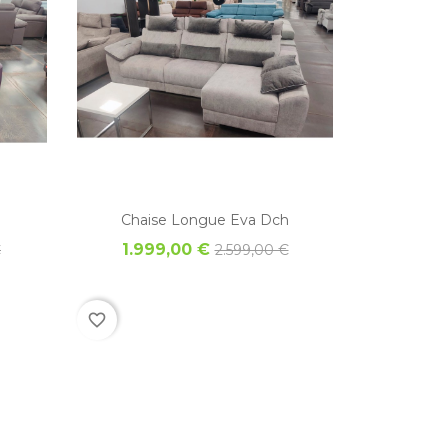
Vista rápida
Vista rápida
Chaise Longue Eva Dch
1.999,00 €
€
2.599,00 €
favorite_border