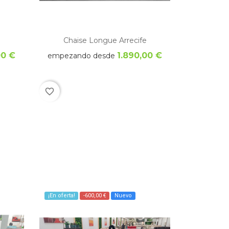
Chaise Longue Arrecife
Sofa Ch
00 €
1.890,00 €
empezando desde
em
favorite_border
favorite_border
¡En oferta!
-600,00 €
Nuevo