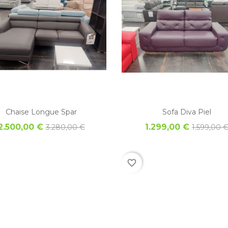
Vista rápida
Chaise Longue Spar
Sofa Diva Piel
2.500,00 €
1.299,00 €
3.280,00 €
1.599,00 
favorite_border