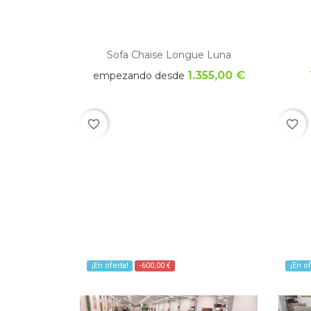
Sofa Chaise Longue Luna
1.355,00 €
empezando desde
favorite_border
favorite_border
¡En oferta!
-600,00 €
¡En of