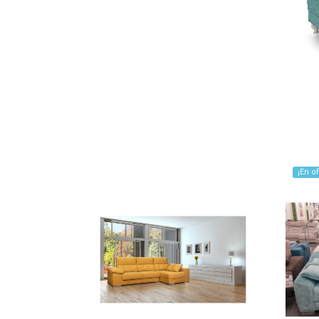
¡En of