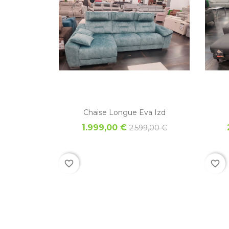
Chaise Longue Eva Izd
1.999,00 €
2.599,00 €
favorite_border
favorite_border