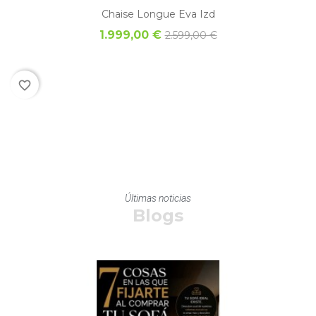
Chaise Longue Eva Izd
1.999,00 €
2.599,00 €
favorite_border
Últimas noticias
Blogs