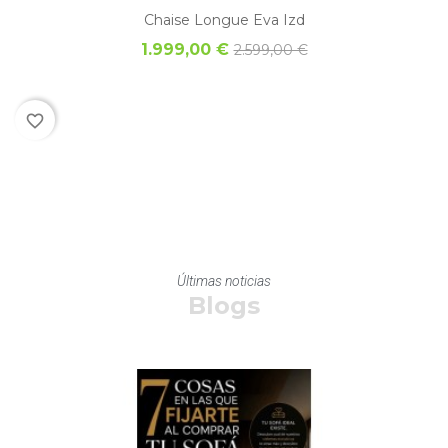
Chaise Longue Eva Izd
1.999,00 €
2.599,00 €
favorite_border
Últimas noticias
Blogs