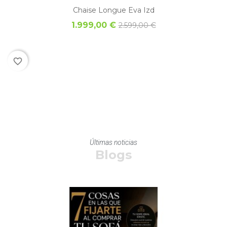
Chaise Longue Eva Izd
1.999,00 €
2.599,00 €
favorite_border
Últimas noticias
Blogs